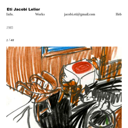
Info.
Works
jacobi.eti@gmail.com
Heb
1985
/
1
48