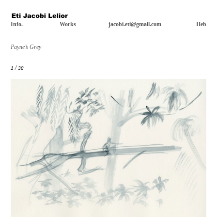
Info.
Works
jacobi.eti@gmail.com
Heb
Payne’s Grey
/
1
38