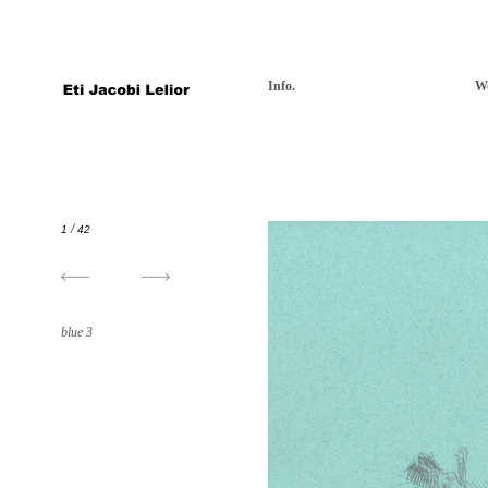
Info.
W
/
1
42
blue 3