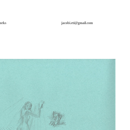
orks
jacobi.eti@gmail.com