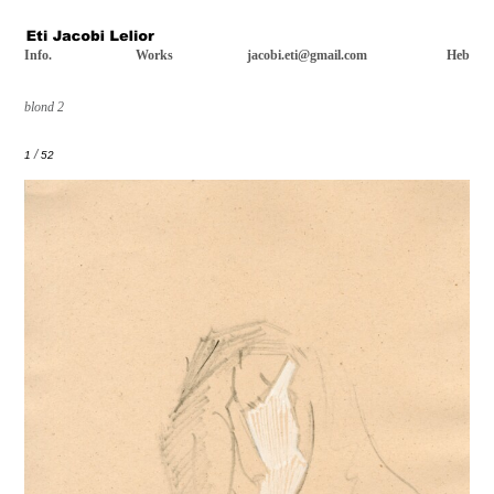
Info.
Works
jacobi.eti@gmail.com
Heb
blond 2
/
1
52